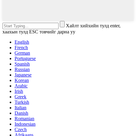
Хайлт хийхийн тулд enter,
хаахын тулд ESC товчийг дарна уу
English
French
German
Portuguese
Spanish
Russian
Japanese
Korean
Arabic
Irish
Greek
Turkish
Italian
Danish
Romanian
Indonesian
Czech
Afrikaans