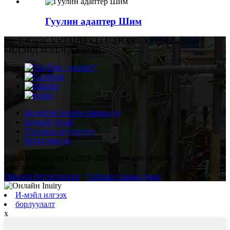
Гуулин адаптер Шим
ЧИ ТЭГДЭГ ҮҮ
ТАНЫ KELU SHARE Хязгаарлагдмал
БИДЭНД МЭДЭГДЭЭРЭЙ
Бидэнтэй холбоо барина уу
Бидний тухай
Түгээмэл асуултууд
Бүтээгдэхүүн
© Зохиогчийн эрх - 2010-2020 : Бүх эрх хуулиар
хамгаалагдсан.
Онцлох бүтээгдэхүүн
-
Сайтын газрын зураг
И-мэйл илгээх
борлуулалт
x