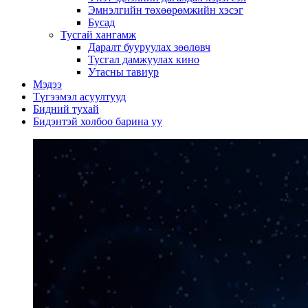
Эмнэлгийн төхөөрөмжийн хэсэг
Бусад
Тусгай хангамж
Даралт бууруулах зөөлөвч
Тусгал дамжуулах кино
Утасны тавиур
Мэдээ
Түгээмэл асуултууд
Бидний тухай
Бидэнтэй холбоо барина уу