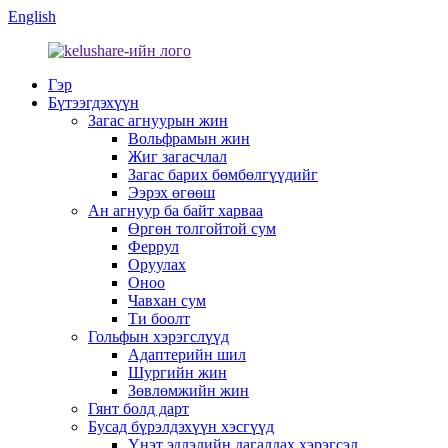
English
Гэр
Бүтээгдэхүүн
Загас агнуурын жин
Вольфрамын жин
Жиг загасчлал
Загас барих бөмбөлгүүдийг
Ээрэх өгөөш
Ан агнуур ба байт харваа
Өргөн толгойтой сум
Феррул
Оруулах
Оноо
Чавхан сум
Ти боолт
Гольфын хэрэгслүүд
Адаптерийн шил
Шургийн жин
Зөвлөмжийн жин
Гянт болд дарт
Бусад бүрэлдэхүүн хэсгүүд
Үнэт эдлэлийн дагалдах хэрэгсэл