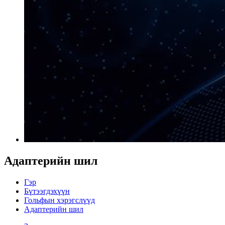
Адаптерийн шил
Гэр
Бүтээгдэхүүн
Гольфын хэрэгслүүд
Адаптерийн шил