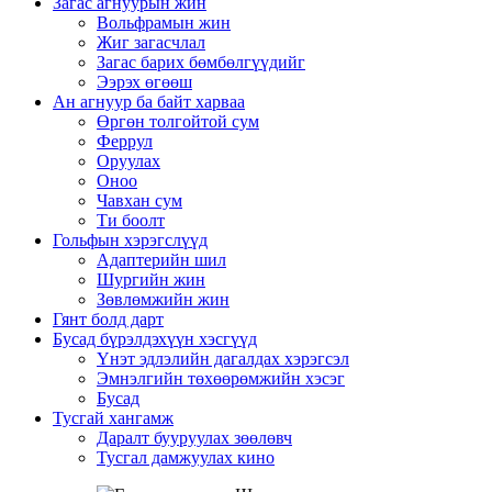
Загас агнуурын жин
Вольфрамын жин
Жиг загасчлал
Загас барих бөмбөлгүүдийг
Ээрэх өгөөш
Ан агнуур ба байт харваа
Өргөн толгойтой сум
Феррул
Оруулах
Оноо
Чавхан сум
Ти боолт
Гольфын хэрэгслүүд
Адаптерийн шил
Шургийн жин
Зөвлөмжийн жин
Гянт болд дарт
Бусад бүрэлдэхүүн хэсгүүд
Үнэт эдлэлийн дагалдах хэрэгсэл
Эмнэлгийн төхөөрөмжийн хэсэг
Бусад
Тусгай хангамж
Даралт бууруулах зөөлөвч
Тусгал дамжуулах кино