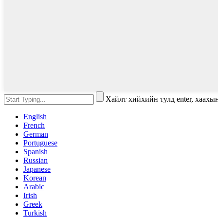
Хайлт хийхийн тулд enter, хаахы
English
French
German
Portuguese
Spanish
Russian
Japanese
Korean
Arabic
Irish
Greek
Turkish