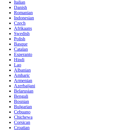
Italian
Danish
Romanian
Indonesian
Czech
Afrikaans
Swedish
Polish
Basque
Catalan
Esperanto
Hindi
Lao
Albanian
Amharic
Armenian
Azerbaijani
Belarusian
Bengali
Bosnian
Bulgarian
Cebuano
Chichewa
Corsican
Croatian