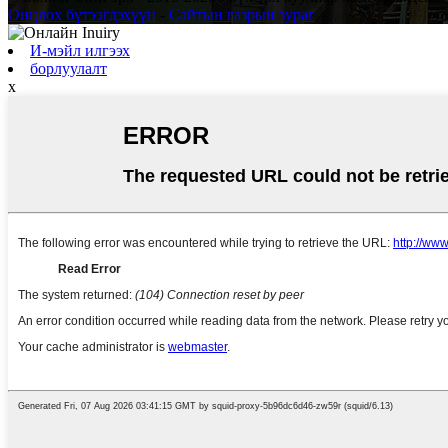
Онцлох бүтээгдэхүүн
-
Сайтын газрын зураг
И-мэйл илгээх
борлуулалт
x