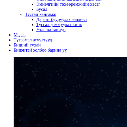
Эмнэлгийн төхөөрөмжийн хэсэг
Бусад
Тусгай хангамж
Даралт бууруулах зөөлөвч
Тусгал дамжуулах кино
Утасны тавиур
Мэдээ
Түгээмэл асуултууд
Бидний тухай
Бидэнтэй холбоо барина уу