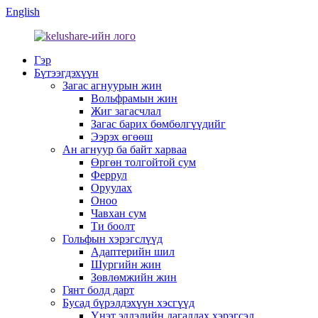
English
Гэр
Бүтээгдэхүүн
Загас агнуурын жин
Вольфрамын жин
Жиг загасчлал
Загас барих бөмбөлгүүдийг
Ээрэх өгөөш
Ан агнуур ба байт харваа
Өргөн толгойтой сум
Феррул
Оруулах
Оноо
Чавхан сум
Ти боолт
Гольфын хэрэгслүүд
Адаптерийн шил
Шургийн жин
Зөвлөмжийн жин
Гянт болд дарт
Бусад бүрэлдэхүүн хэсгүүд
Үнэт эдлэлийн дагалдах хэрэгсэл