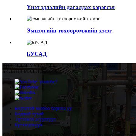
Үнэт эдлэлийн дагалдах хэрэгсэл
Эмнэлгийн төхөөрөмжийн хэсэг
БУСАД
ЧИ ТЭГДЭГ ҮҮ
ТАНЫ KELU SHARE Хязгаарлагдмал
БИДЭНД МЭДЭГДЭЭРЭЙ
Бидэнтэй холбоо барина уу
Бидний тухай
Түгээмэл асуултууд
Бүтээгдэхүүн
© Зохиогчийн эрх - 2010-2020 : Бүх эрх хуулиар хамгаалагдсан.