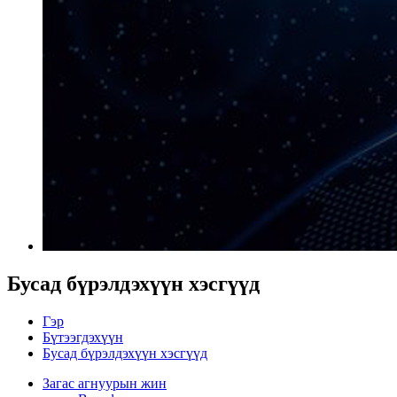
Бусад бүрэлдэхүүн хэсгүүд
Гэр
Бүтээгдэхүүн
Бусад бүрэлдэхүүн хэсгүүд
Загас агнуурын жин