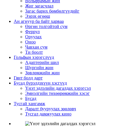
Вольфрамын жин
Жиг загасчлал
Загас барих бөмбөлгүүдийг
Ээрэх өгөөш
Ан агнуур ба байт харваа
Өргөн толгойтой сум
Феррул
Оруулах
Оноо
Чавхан сум
Ти боолт
Гольфын хэрэгслүүд
Адаптерийн шил
Шургийн жин
Зөвлөмжийн жин
Гянт болд дарт
Бусад бүрэлдэхүүн хэсгүүд
Үнэт эдлэлийн дагалдах хэрэгсэл
Эмнэлгийн төхөөрөмжийн хэсэг
Бусад
Тусгай хангамж
Даралт бууруулах зөөлөвч
Тусгал дамжуулах кино