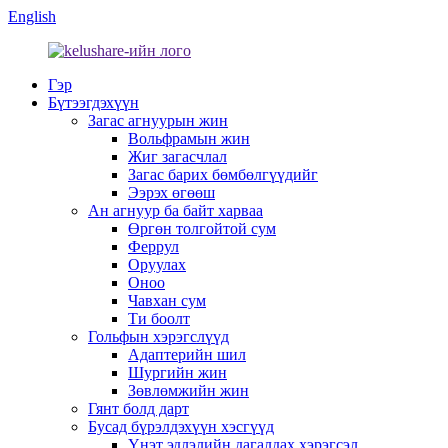
English
Гэр
Бүтээгдэхүүн
Загас агнуурын жин
Вольфрамын жин
Жиг загасчлал
Загас барих бөмбөлгүүдийг
Ээрэх өгөөш
Ан агнуур ба байт харваа
Өргөн толгойтой сум
Феррул
Оруулах
Оноо
Чавхан сум
Ти боолт
Гольфын хэрэгслүүд
Адаптерийн шил
Шургийн жин
Зөвлөмжийн жин
Гянт болд дарт
Бусад бүрэлдэхүүн хэсгүүд
Үнэт эдлэлийн дагалдах хэрэгсэл