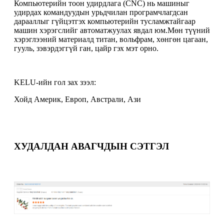
Компьютерийн тоон удирдлага (CNC) нь машиныг
удирдах командуудын урьдчилан програмчлагдсан
дарааллыг гүйцэтгэх компьютерийн тусламжтайгаар
машин хэрэгслийг автоматжуулах явдал юм.Мөн түүний
хэрэглээний материалд титан, вольфрам, хөнгөн цагаан,
гууль, зэвэрдэггүй ган, цайр гэх мэт орно.
KELU-ийн гол зах зээл:
Хойд Америк, Европ, Австрали, Ази
ХУДАЛДАН АВАГЧДЫН СЭТГЭЛ