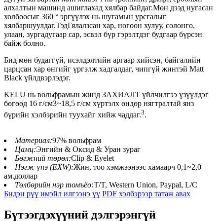
алхалтын машинд ашиглахад хялбар байдаг.Мөн дээд нугасан
холбоосыг 360 ° эргүүлэх нь шугамын урсгалыг
хялбаршуулдаг.Тэд
Гялалзсан хар, ногоон хулуу, солонго,
улаан, зургадугаар сар, эсвэл бүр гэрэлтдэг будгаар бүрсэн
байж болно.
Бид мөн будаггүй, исэлдэлтийн аргаар хийсэн, байгалийн
царцсан хар өнгийг үргэлж хадгалдаг, чипгүй жинтэй Matt
Black үйлдвэрлэдэг.
KELU нь вольфрамын жинд ЗАХИАЛТ үйлчилгээ үзүүлдэг
бөгөөд 16 г/см3~18,5 г/см хүртэлх өндөр нягтралтай янз
3
бүрийн хэлбэрийн туухайг хийж чаддаг.
.
Материал:
97% вольфрам
Цамц:
Энгийн & Оксид & Уран зураг
Бөгжний төрөл:
Clip & Eyelet
Нэгж үнэ (EXW):
Жин, тоо хэмжээнээс хамаарч 0,1~2,0
ам.доллар
Төлбөрийн нэр томъёо:
T/T, Western Union, Paypal, L/C
Бидэн рүү имэйл илгээнэ үү
PDF хэлбэрээр татаж авах
Бүтээгдэхүүний дэлгэрэнгүй