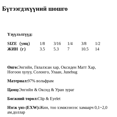
Бүтээгдэхүүний шошго
Үзүүлэлтүүд:
SIZE（унц）
1/8
3/16
1/4
3/8
1/2
ЖИН（г）
3.5
5.3
7
10.5
14
Өнгө:
Энгийн, Гялалзсан хар, Оксиден Матт Хар,
Ногоон хулуу, Солонго, Улаан, Junebug
Материал:
97% вольфрам
Цамц:
Энгийн & Оксид & Уран зураг
Бөгжний төрөл:
Clip & Eyelet
Нэгж үнэ (EXW):
Жин, тоо хэмжээнээс хамаарч 0,1~2,0
ам.доллар