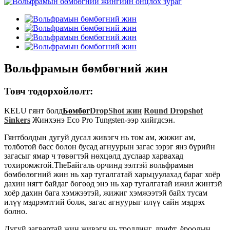
Вольфрамын бөмбөгний жин
Товч тодорхойлолт:
KELU гянт болд
Бөмбөг
DropShot жин
Round Dropshot
Sinkers
Жинхэнэ Eco Pro Tungsten-ээр хийгдсэн.
Гянтболдын дугуй дусал живэгч нь том ам, жижиг ам,
толботой басс болон бусад агнуурын загас зэрэг янз бүрийн
загасыг ямар ч төвөгтэй нөхцөлд дуслаар харвахад
тохиромжтой.The
Байгаль орчинд ээлтэй вольфрамын
бөмбөлөгний жин нь хар тугалгатай харьцуулахад бараг хоёр
дахин нягт байдаг бөгөөд энэ нь хар тугалгатай ижил жинтэй
хоёр дахин бага хэмжээтэй, жижиг хэмжээтэй байх тусам
илүү мэдрэмтгий болж, загас агнуурыг илүү сайн мэдрэх
болно.
Дугуй загвартай жин живэгч нь троллинг, дрифт, ёроолын