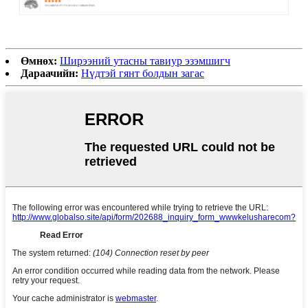
Өмнөх:
Ширээний утасны тавиур эзэмшигч
Дараачийн:
Нүдтэй гянт болдын загас