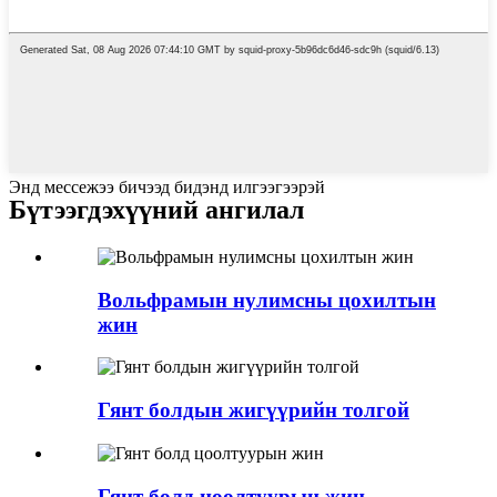
Энд мессежээ бичээд бидэнд илгээгээрэй
Бүтээгдэхүүний ангилал
Вольфрамын нулимсны цохилтын
жин
Гянт болдын жигүүрийн толгой
Гянт болд цоолтуурын жин