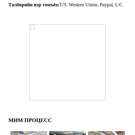
Төлбөрийн нэр томъёо:
T/T, Western Union, Paypal, L/C
МИМ ПРОЦЕСС