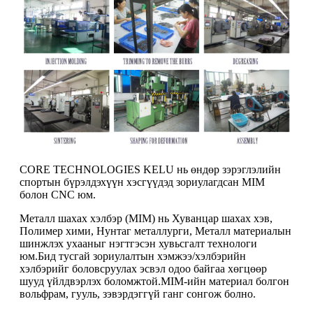
CORE TECHNOLOGIES KELU нь өндөр зэрэглэлийн
спортын бүрэлдэхүүн хэсгүүдэд зориулагдсан MIM
болон CNC юм.
Металл шахах хэлбэр (MIM) нь Хуванцар шахах хэв,
Полимер хими, Нунтаг металлурги, Металл материалын
шинжлэх ухааныг нэгтгэсэн хувьсгалт технологи
юм.Бид тусгай зориулалтын хэмжээ/хэлбэрийн
хэлбэрийг боловсруулах эсвэл одоо байгаа хөгцөөр
шууд үйлдвэрлэх боломжтой.MIM-ийн материал болгон
вольфрам, гууль, зэвэрдэггүй ганг сонгож болно.