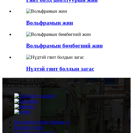
Вольфрамын жин
Вольфрамын бөмбөгний жин
Нүдтэй гянт болдын загас
ЧИ ТЭГДЭГ ҮҮ
ТАНЫ KELU SHARE Хязгаарлагдмал
БИДЭНД МЭДЭГДЭЭРЭЙ
Бидэнтэй холбоо барина уу
Бидний тухай
Түгээмэл асуултууд