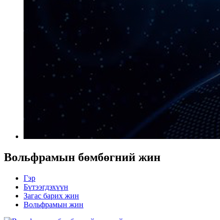
Вольфрамын бөмбөгний жин
Гэр
Бүтээгдэхүүн
Загас барих жин
Вольфрамын жин