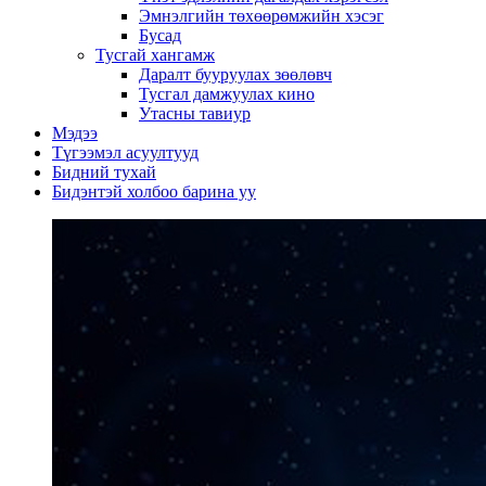
Эмнэлгийн төхөөрөмжийн хэсэг
Бусад
Тусгай хангамж
Даралт бууруулах зөөлөвч
Тусгал дамжуулах кино
Утасны тавиур
Мэдээ
Түгээмэл асуултууд
Бидний тухай
Бидэнтэй холбоо барина уу