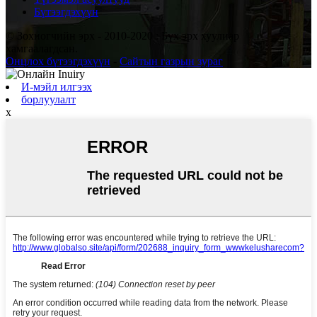
Бүтээгдэхүүн
© Зохиогчийн эрх - 2010-2020 : Бүх эрх хуулиар
хамгаалагдсан.
Онцлох бүтээгдэхүүн
-
Сайтын газрын зураг
И-мэйл илгээх
борлуулалт
x