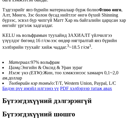
Тэдгээрийг янз бүрийн материалаар бүрж болно
Флюо өнгө
,
Алт, Мөнгө, Зэс болон бусад нийтлэг өнгө бүхий Shinning
бүрээс, эсвэл бүр чипгүй Матт Хар нь байгалийн царцсан хар
өнгийг үргэлж хадгалдаг.
KELU нь вольфрамын туухайнд ЗАХИАЛТ үйлчилгээ
үзүүлдэг бөгөөд 16 г/см-ээс өндөр нягтралтай янз бүрийн
3
3
хэлбэрийн туухайг хийж чаддаг.
~18.5 г/см
.
Материал:
97% вольфрам
Цамц:
Энгийн & Оксид & Уран зураг
Нэгж үнэ (EXW):
Жин, тоо хэмжээнээс хамаарч 0,1~2,0
ам.доллар
Төлбөрийн нэр томъёо:
T/T, Western Union, Paypal, L/C
Бидэн рүү имэйл илгээнэ үү
PDF хэлбэрээр татаж авах
Бүтээгдэхүүний дэлгэрэнгүй
Бүтээгдэхүүний шошго