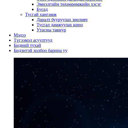
Эмнэлгийн төхөөрөмжийн хэсэг
Бусад
Тусгай хангамж
Даралт бууруулах зөөлөвч
Тусгал дамжуулах кино
Утасны тавиур
Мэдээ
Түгээмэл асуултууд
Бидний тухай
Бидэнтэй холбоо барина уу