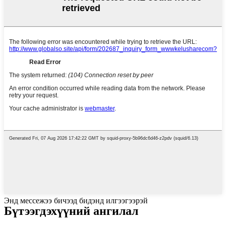
Энд мессежээ бичээд бидэнд илгээгээрэй
Бүтээгдэхүүний ангилал