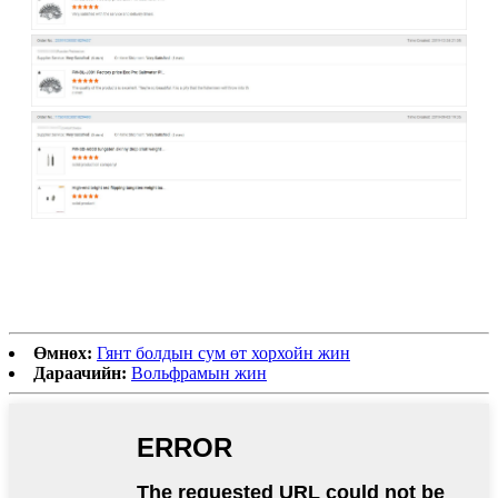
Өмнөх:
Гянт болдын сум өт хорхойн жин
Дараачийн:
Вольфрамын жин