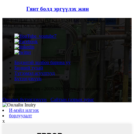
Гянт болд эргүүлэх жин
ЧИ ТЭГДЭГ ҮҮ
ТАНЫ KELU SHARE Хязгаарлагдмал
БИДЭНД МЭДЭГДЭЭРЭЙ
Бидэнтэй холбоо барина уу
Бидний тухай
Түгээмэл асуултууд
Бүтээгдэхүүн
© Зохиогчийн эрх - 2010-2020 : Бүх эрх хуулиар
хамгаалагдсан.
Онцлох бүтээгдэхүүн
-
Сайтын газрын зураг
И-мэйл илгээх
борлуулалт
x