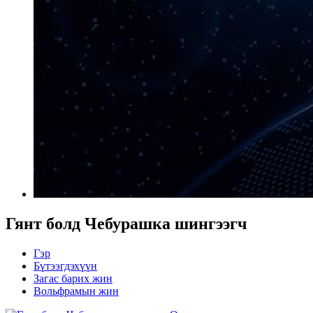
Гянт болд Чебурашка шингээгч
Гэр
Бүтээгдэхүүн
Загас барих жин
Вольфрамын жин