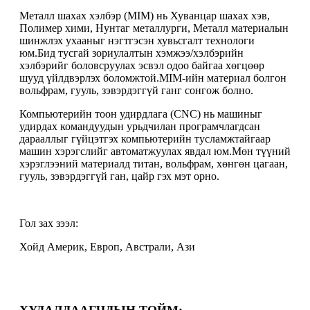
Металл шахах хэлбэр (MIM) нь Хуванцар шахах хэв,
Полимер хими, Нунтаг металлурги, Металл материалын
шинжлэх ухааныг нэгтгэсэн хувьсгалт технологи
юм.Бид тусгай зориулалтын хэмжээ/хэлбэрийн
хэлбэрийг боловсруулах эсвэл одоо байгаа хөгцөөр
шууд үйлдвэрлэх боломжтой.MIM-ийн материал болгон
вольфрам, гууль, зэвэрдэггүй ганг сонгож болно.
Компьютерийн тоон удирдлага (CNC) нь машиныг
удирдах командуудын урьдчилан програмчлагдсан
дарааллыг гүйцэтгэх компьютерийн тусламжтайгаар
машин хэрэгслийг автоматжуулах явдал юм.Мөн түүний
хэрэглээний материалд титан, вольфрам, хөнгөн цагаан,
гууль, зэвэрдэггүй ган, цайр гэх мэт орно.
Гол зах зээл:
Хойд Америк, Европ, Австрали, Ази