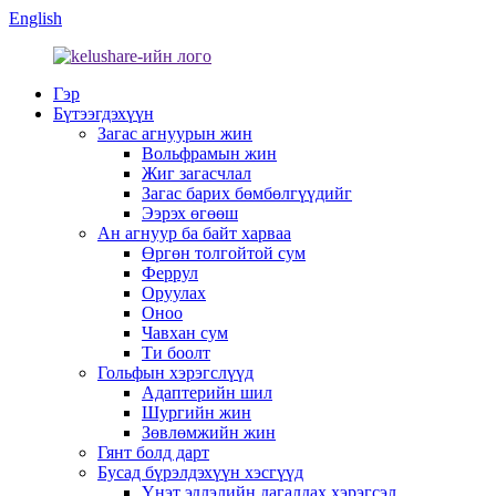
English
Гэр
Бүтээгдэхүүн
Загас агнуурын жин
Вольфрамын жин
Жиг загасчлал
Загас барих бөмбөлгүүдийг
Ээрэх өгөөш
Ан агнуур ба байт харваа
Өргөн толгойтой сум
Феррул
Оруулах
Оноо
Чавхан сум
Ти боолт
Гольфын хэрэгслүүд
Адаптерийн шил
Шургийн жин
Зөвлөмжийн жин
Гянт болд дарт
Бусад бүрэлдэхүүн хэсгүүд
Үнэт эдлэлийн дагалдах хэрэгсэл