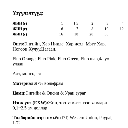
Үзүүлэлтүүд:
ЖИН (г)
1
1.5
2
3
4
ЖИН (г)
6
7
8
10
12
ЖИН (г)
16
18
20
30
Өнгө:
Энгийн, Хар Никле, Хар исэл, Мэтт Хар,
Ногоон Хулуу,
Цагаан,
Fluo Orange, Fluo Pink, Fluo Green, Fluo шар,
Флуо
улаан,
Алт, мөнгө, зэс
Материал:
97% вольфрам
Цамц:
Энгийн & Оксид & Уран зураг
Нэгж үнэ (EXW):
Жин, тоо хэмжээнээс хамаарч
0,1~2,5 ам.доллар
Төлбөрийн нэр томъёо:
T/T, Western Union, Paypal,
L/C