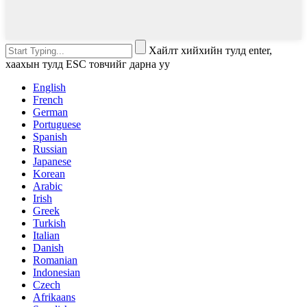
Хайлт хийхийн тулд enter,
хаахын тулд ESC товчийг дарна уу
English
French
German
Portuguese
Spanish
Russian
Japanese
Korean
Arabic
Irish
Greek
Turkish
Italian
Danish
Romanian
Indonesian
Czech
Afrikaans