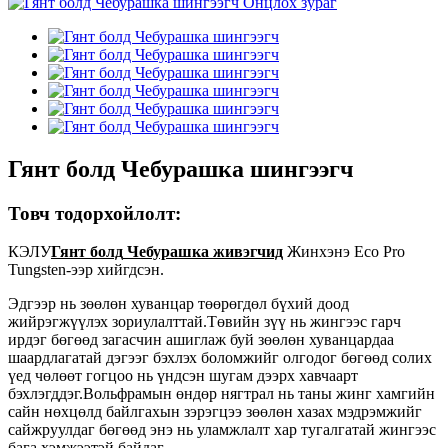
Гянт болд Чебурашка шингээгч
Товч тодорхойлолт:
КЭЛУ
Гянт болд
Чебурашка живэгчид
Жинхэнэ Eco Pro
Tungsten-ээр хийгдсэн.
Эдгээр нь зөөлөн хуванцар төөрөгдөл бүхий доод
жийрэгжүүлэх зориулалттай.Төвийн зүү нь жингээс гарч
ирдэг бөгөөд загасчин ашиглаж буй зөөлөн хуванцардаа
шаардлагатай дэгээг бэхлэх боломжийг олгодог бөгөөд солих
үед чөлөөт гогцоо нь үндсэн шугам дээрх хавчаарт
бэхлэгддэг.Вольфрамын өндөр нягтрал нь таны жинг хамгийн
сайн нөхцөлд байлгахын зэрэгцээ зөөлөн хазах мэдрэмжийг
сайжруулдаг бөгөөд энэ нь уламжлалт хар тугалгатай жингээс
бага хэмжээтэй байдаг.