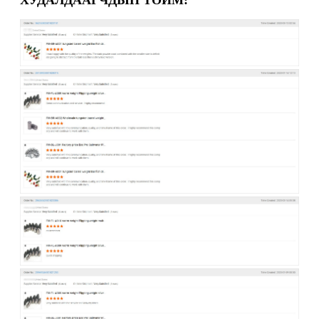
ХУДАЛДААГЧДЫН ТОЙМ: